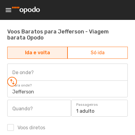
Voos Baratos para Jefferson - Viagem
barata Opodo
Ida e volta
Só ida
De onde?
Para onde?
Jefferson
Passageiros
Quando?
1 adulto
Voos diretos