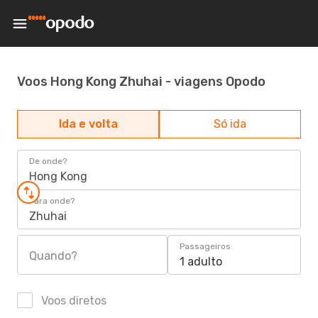
Voos Hong Kong Zhuhai - viagens Opodo
Ida e volta
Só ida
De onde?
Hong Kong
Para onde?
Zhuhai
Passageiros
Quando?
1 adulto
Voos diretos