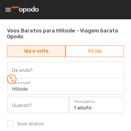
Voos Baratos para Hillside - Viagem barata
Opodo
Ida e volta
Só ida
De onde?
Para onde?
Hillside
Passageiros
Quando?
1 adulto
Voos diretos