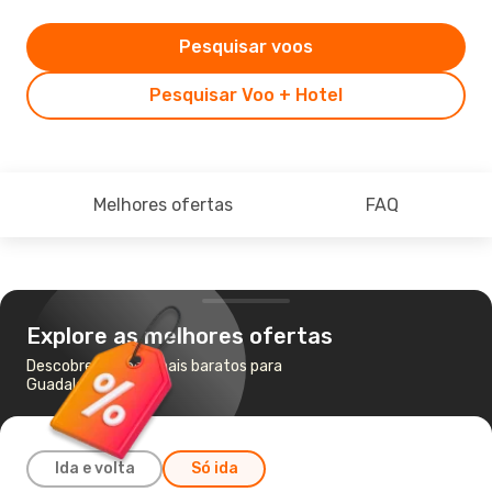
Pesquisar voos
Pesquisar Voo + Hotel
Melhores ofertas
FAQ
Explore as melhores ofertas
Descobre os voos mais baratos para
Guadalajara
Ida e volta
Só ida