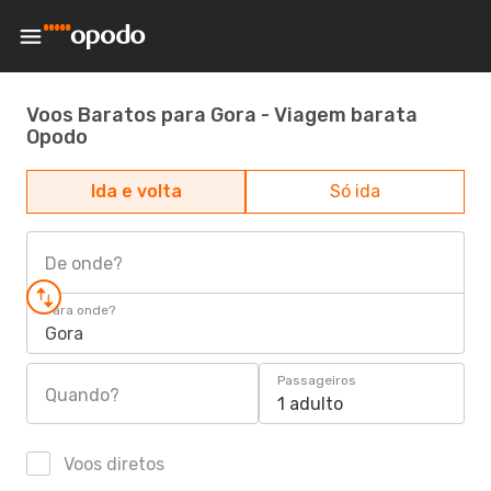
Voos Baratos para Gora - Viagem barata
Opodo
Ida e volta
Só ida
De onde?
Para onde?
Gora
Passageiros
Quando?
1 adulto
Voos diretos