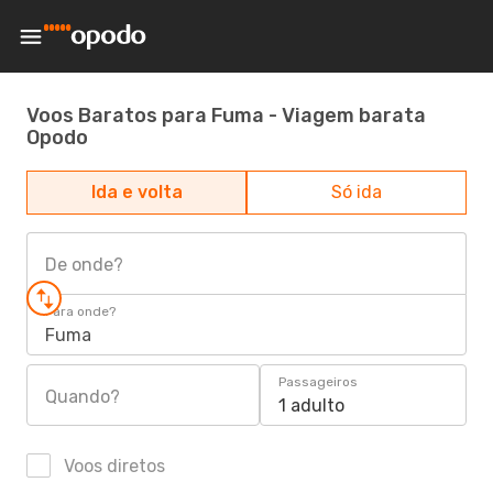
Voos Baratos para Fuma - Viagem barata
Opodo
Ida e volta
Só ida
De onde?
Para onde?
Fuma
Passageiros
Quando?
1 adulto
Voos diretos