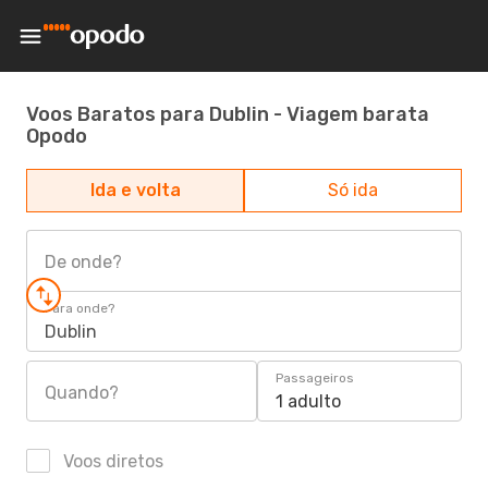
Voos Baratos para Dublin - Viagem barata
Opodo
Ida e volta
Só ida
De onde?
Para onde?
Dublin
Passageiros
Quando?
1 adulto
Voos diretos