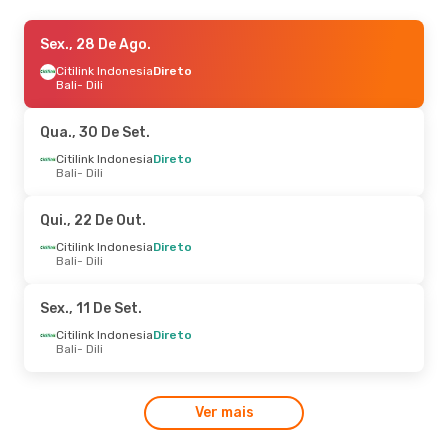
Sex., 11 De Set.
Sex., 28 De Ago.
- Dom., 13 De Set.
Citilink Indonesia
Citilink Indonesia
Direto
Direto
Bali
Bali
- Dili
- Dili
Citilink Indonesia
Direto
Dili
- Bali
Qua., 30 De Set.
Qui., 27 De Ago.
Citilink Indonesia
- Dom., 30 De Ago.
Direto
Bali
- Dili
Citilink Indonesia
Direto
Bali
- Dili
Citilink Indonesia
Direto
Qui., 22 De Out.
Dili
- Bali
Citilink Indonesia
Direto
Bali
- Dili
Dom., 25 De Out.
- Dom., 1 De Nov.
Citilink Indonesia
Direto
Sex., 11 De Set.
Bali
- Dili
Citilink Indonesia
Direto
Citilink Indonesia
Direto
Dili
- Bali
Bali
- Dili
Sáb., 26 De Set.
- Dom., 27 De Set.
Ver mais
Citilink Indonesia
Direto
Bali
- Dili
Citilink Indonesia
Direto