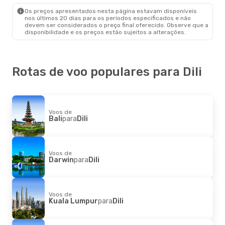
Dili
- Bali
Os preços apresentados nesta página estavam disponíveis
nos últimos 20 dias para os períodos especificados e não
devem ser considerados o preço final oferecido. Observe que a
disponibilidade e os preços estão sujeitos a alterações.
Rotas de voo populares para Dili
Voos de
Bali
para
Dili
Voos de
Darwin
para
Dili
Voos de
Kuala Lumpur
para
Dili