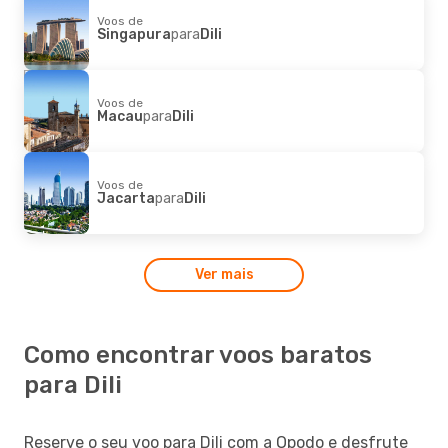
Voos de
Singapura
para
Dili
Voos de
Macau
para
Dili
Voos de
Jacarta
para
Dili
Ver mais
Como encontrar voos baratos
para Dili
Reserve o seu voo para Dili com a Opodo e desfrute