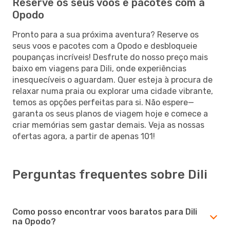
Reserve os seus voos e pacotes com a
Opodo
Pronto para a sua próxima aventura? Reserve os
seus voos e pacotes com a Opodo e desbloqueie
poupanças incríveis! Desfrute do nosso preço mais
baixo em viagens para Dili, onde experiências
inesquecíveis o aguardam. Quer esteja à procura de
relaxar numa praia ou explorar uma cidade vibrante,
temos as opções perfeitas para si. Não espere—
garanta os seus planos de viagem hoje e comece a
criar memórias sem gastar demais. Veja as nossas
ofertas agora, a partir de apenas 101!
Perguntas frequentes sobre Dili
Como posso encontrar voos baratos para Dili
na Opodo?