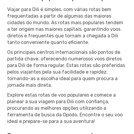
Viajar para Dili é simples, com várias rotas bem
frequentadas a partir de algumas das maiores
cidades do mundo. As rotas mais populares tendem
a ter origem nas maiores capitais, garantindo voos
diretos e frequentes que tornam a chegada a Dili
tanto conveniente quanto eficiente.
Os principais centros internacionais são pontos de
partida chave, oferecendo numerosos voos diretos
para Dili de forma regular. Estas rotas são preferidas
pelos viajantes pela sua facilidade e rapidez,
tornando-as a escolha ideal para quem procura a
jornada mais direta.
Explore estas rotas de voo populares e comece a
planear a sua viagem para Dili com confiança,
procurando as melhores opções utilizando a
ferramenta de busca da Opodo. Encontre o seu voo
ideal e prepare-se para a sua aventura!