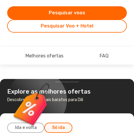
Pesquisar voos
Pesquisar Voo + Hotel
Melhores ofertas
FAQ
Explore as melhores ofertas
Descobre os voos mais baratos para Dili
Ida e volta
Só ida