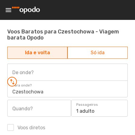
Voos Baratos para Czestochowa - Viagem
barata Opodo
Ida e volta
Só ida
De onde?
Para onde?
Czestochowa
Passageiros
Quando?
1 adulto
Voos diretos