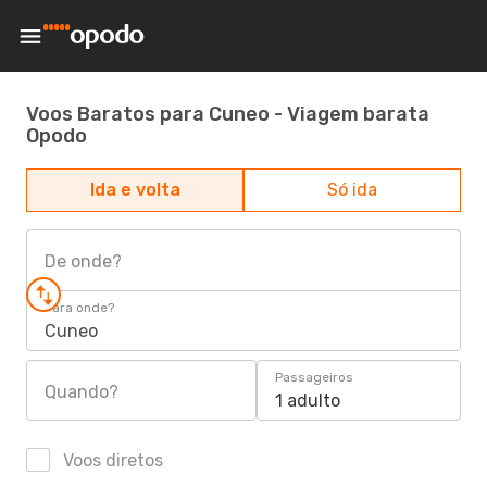
Voos Baratos para Cuneo - Viagem barata
Opodo
Ida e volta
Só ida
De onde?
Para onde?
Cuneo
Passageiros
Quando?
1 adulto
Voos diretos