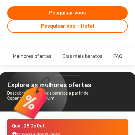
Pesquisar voos
Pesquisar Voo + Hotel
Melhores ofertas
Dias mais baratos
FAQ
Explore as melhores ofertas
Descubra os voos mais baratos a partir de
Copenhaga para Pequim
Qua., 28 De Out.
Brussels Airlines
1 Escala