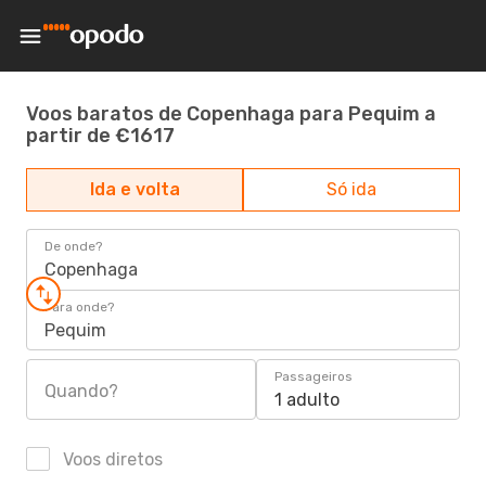
Voos baratos de Copenhaga para Pequim a
partir de €1617
Ida e volta
Só ida
De onde?
Copenhaga
Para onde?
Pequim
Passageiros
Quando?
1 adulto
Voos diretos