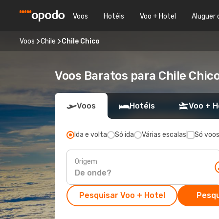
Voos
Hotéis
Voo + Hotel
Aluguer 
Voos
Chile
Chile Chico
Voos Baratos para Chile Chic
Voos
Hotéis
Voo + H
Ida e volta
Só ida
Várias escalas
Só voos
Origem
Pesquisar Voo + Hotel
Pesqu