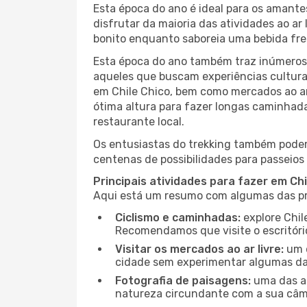
Esta época do ano é ideal para os amant
disfrutar da maioria das atividades ao a
bonito enquanto saboreia uma bebida fre
Esta época do ano também traz inúmeros f
aqueles que buscam experiências culturai
em Chile Chico, bem como mercados ao ar
ótima altura para fazer longas caminhada
restaurante local.
Os entusiastas do trekking também podem
centenas de possibilidades para passeios 
Principais atividades para fazer em Ch
Aqui está um resumo com algumas das pri
Ciclismo e caminhadas:
explore Chil
Recomendamos que visite o escritório
Visitar os mercados ao ar livre:
um d
cidade sem experimentar algumas das
Fotografia de paisagens:
uma das at
natureza circundante com a sua câmar