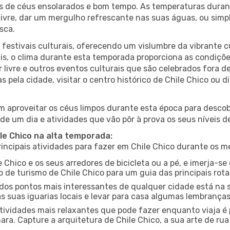
es de céus ensolarados e bom tempo. As temperaturas duran
r livre, dar um mergulho refrescante nas suas águas, ou sim
sca.
estivais culturais, oferecendo um vislumbre da vibrante cu
s, o clima durante esta temporada proporciona as condições
 livre e outros eventos culturais que são celebrados fora 
s pela cidade, visitar o centro histórico de Chile Chico ou
 aproveitar os céus limpos durante esta época para descobr
de um dia e atividades que vão pôr à prova os seus níveis d
ile Chico na alta temporada:
ncipais atividades para fazer em Chile Chico durante os m
e Chico e os seus arredores de bicicleta ou a pé, e imerja-
 de turismo de Chile Chico para um guia das principais rota
os pontos mais interessantes de qualquer cidade está na s
 suas iguarias locais e levar para casa algumas lembrança
ividades mais relaxantes que pode fazer enquanto viaja é 
a. Capture a arquitetura de Chile Chico, a sua arte de rua 