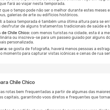
que fará ao viajar nesta temporada.
que o tempo pode não ser o melhor durante estes meses em 
s, galerias de arte ou edifícios históricos.
l:
a baixa temporada é também uma ótima altura para se ent
desfrutar de alguns tratamentos tradicionais de saúde e b
 de Chile Chico:
com menos turistas na cidade, esta é a mel
ulinária ou inscreva-se para um passeio guiado por alguns 
ais personalizada.
ara:
se gosta de fotografia, haverá menos pessoas a estraga
o momento para capturar vistas icónicas e cenas de rua se
ara Chile Chico
árias rotas bem frequentadas a partir de algumas das maior
s capitais, garantindo voos diretos e frequentes que torn