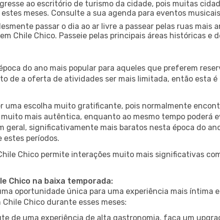
gresse ao escritório de turismo da cidade, pois muitas cid
nte estes meses. Consulte a sua agenda para eventos musicai
esmente passar o dia ao ar livre a passear pelas ruas mais 
m Chile Chico. Passeie pelas principais áreas históricas e 
 época do ano mais popular para aqueles que preferem reser
to de a oferta de atividades ser mais limitada, então esta 
er uma escolha muito gratificante, pois normalmente encon
muito mais autêntica, enquanto ao mesmo tempo poderá evit
em geral, significativamente mais baratos nesta época do an
 estes períodos.
Chile Chico permite interações muito mais significativas co
ile Chico na baixa temporada:
a oportunidade única para uma experiência mais íntima e 
m Chile Chico durante esses meses:
te de uma experiência de alta gastronomia, faça um upgra