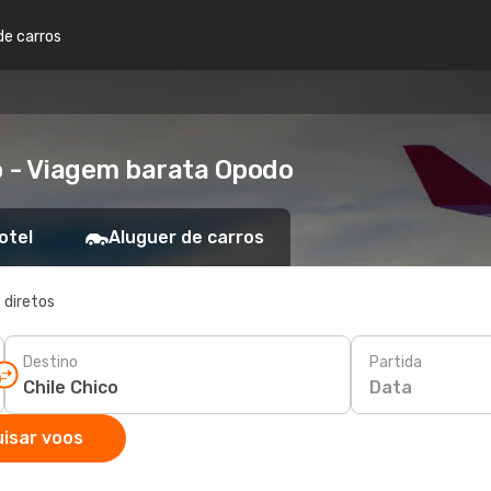
de carros
o - Viagem barata Opodo
otel
Aluguer de carros
 diretos
Destino
Partida
Data
isar voos