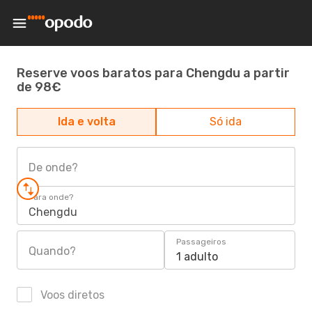
Reserve voos baratos para Chengdu a partir
de 98€
Ida e volta
Só ida
De onde?
Para onde?
Chengdu
Passageiros
Quando?
1 adulto
Voos diretos