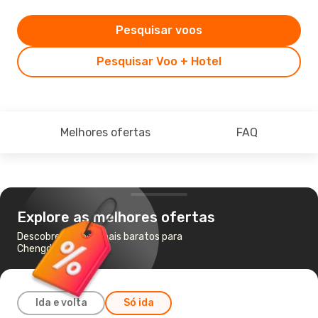
Pesquisar voos
Pesquisar Voo + Hotel
Melhores ofertas
FAQ
Explore as melhores ofertas
Descobre os voos mais baratos para
Chengdu
Ida e volta
Só ida