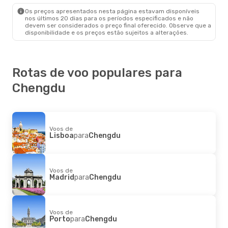
Chengdu
- Wanxian
Os preços apresentados nesta página estavam disponíveis
nos últimos 20 dias para os períodos especificados e não
devem ser considerados o preço final oferecido. Observe que a
disponibilidade e os preços estão sujeitos a alterações.
Rotas de voo populares para
Chengdu
Voos de
Lisboa
para
Chengdu
Voos de
Madrid
para
Chengdu
Voos de
Porto
para
Chengdu