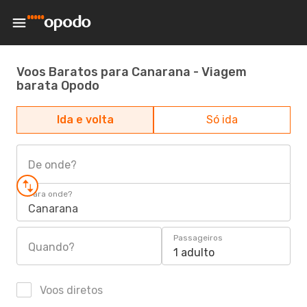
Voos Baratos para Canarana - Viagem
barata Opodo
Ida e volta
Só ida
De onde?
Para onde?
Canarana
Passageiros
Quando?
1 adulto
Voos diretos