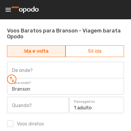
Voos Baratos para Branson - Viagem barata
Opodo
Ida e volta
Só ida
De onde?
Para onde?
Branson
Passageiros
Quando?
1 adulto
Voos diretos