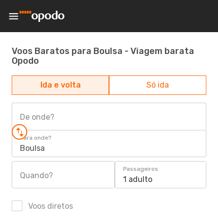
Voos Baratos para Boulsa - Viagem barata
Opodo
Ida e volta
Só ida
De onde?
Para onde?
Boulsa
Passageiros
Quando?
1 adulto
Voos diretos