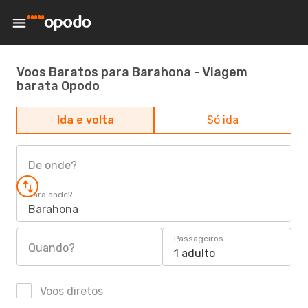
Voos Baratos para Barahona - Viagem
barata Opodo
Ida e volta
Só ida
De onde?
Para onde?
Barahona
Passageiros
Quando?
1 adulto
Voos diretos