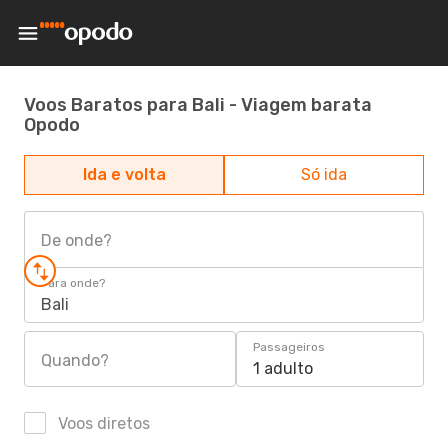
Voos Baratos para Bali - Viagem barata
Opodo
Ida e volta
Só ida
De onde?
Para onde?
Bali
Passageiros
Quando?
1 adulto
Voos diretos