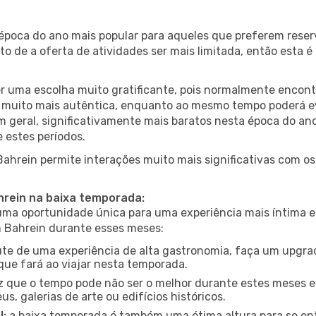
 época do ano mais popular para aqueles que preferem reser
to de a oferta de atividades ser mais limitada, então esta 
er uma escolha muito gratificante, pois normalmente encon
muito mais autêntica, enquanto ao mesmo tempo poderá evit
em geral, significativamente mais baratos nesta época do an
 estes períodos.
 Bahrein permite interações muito mais significativas com o
hrein na baixa temporada:
a oportunidade única para uma experiência mais íntima e 
m Bahrein durante esses meses:
te de uma experiência de alta gastronomia, faça um upgra
que fará ao viajar nesta temporada.
 que o tempo pode não ser o melhor durante estes meses em
s, galerias de arte ou edifícios históricos.
l:
a baixa temporada é também uma ótima altura para se ent