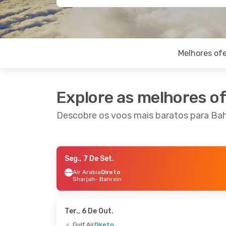
Melhores ofe
Explore as melhores o
Descobre os voos mais baratos para Bah
Seg., 7 De Set.
Qui., 1 De Out.
- Dom., 4 De Out.
Dom., 6
Air Arabia
Direto
Sharjah
- Bahrein
Pegasus Airlines
1 Escala
Pegasu
Londres
- Bahrein
Londr
Royal Jordanian
1 Escala
Royal
Bahrein
- Londres
Bahre
Ter., 6 De Out.
Gulf Air
Direto