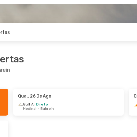
rtas
fertas
rein
Qua., 26 De Ago.
Q
 De Set.
- Seg., 14 De Set.
Qui., 27 De Ago.
- 
Gulf Air
Direto
Medinah
- Bahrein
s Airlines
1 Escala
Etihad Airways
1 E
es
- Bahrein
Lisboa
- Bahrein
 Jordanian
1 Escala
Etihad Airways
1 E
in
- Londres
Bahrein
- Lisboa