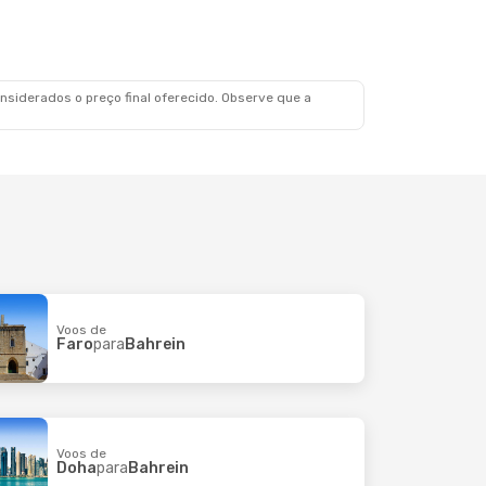
siderados o preço final oferecido. Observe que a
Voos de
Faro
para
Bahrein
Voos de
Doha
para
Bahrein