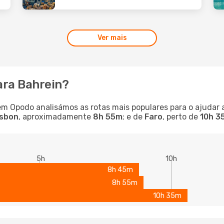
Ver mais
ara Bahrein?
em Opodo analisámos as rotas mais populares para o ajudar a
isbon
, aproximadamente
8h 55m
; e de
Faro
, perto de
10h 3
5h
10h
8h 45m
8h 55m
10h 35m