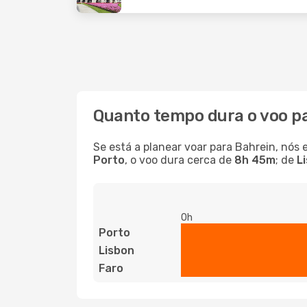
Quanto tempo dura o voo p
Se está a planear voar para Bahrein, nós 
Porto
, o voo dura cerca de
8h 45m
; de
L
0h
Porto
Lisbon
Faro