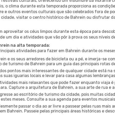
estivais culturais, oferecendo um vislumbre da vibrante cu
s, o clima durante esta temporada proporciona as condições
re e outros eventos culturais que são celebrados fora de 
 cidade, visitar o centro histórico de Bahrein ou disfruta
 aproveitar os céus limpos durante esta época para descobr
de um dia e atividades que vão pôr à prova os seus níveis d
hrein na alta temporada:
ncipais atividades para fazer em Bahrein durante os meses
ein e os seus arredores de bicicleta ou a pé, e imerja-se c
 de turismo de Bahrein para um guia das principais rotas de
os pontos mais interessantes de qualquer cidade está na s
 suas iguarias locais e levar para casa algumas lembrança
ividades mais relaxantes que pode fazer enquanto viaja é 
a. Capture a arquitetura de Bahrein, a sua arte de rua e a
gresse ao escritório de turismo da cidade, pois muitas cid
nte estes meses. Consulte a sua agenda para eventos musicai
esmente passar o dia ao ar livre a passear pelas ruas mais 
m Bahrein. Passeie pelas principais áreas históricas e desc