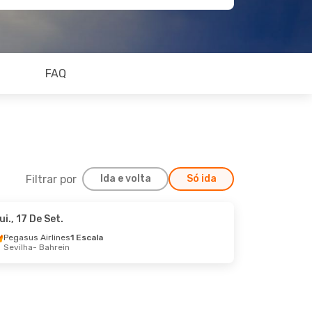
FAQ
Filtrar por
Ida e volta
Só ida
ui., 17 De Set.
Seg., 31 De Ago.
Pegasus Airlines
1 Escala
Sevilha
- Bahrein
scala
scala