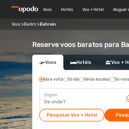
Voos
Hotéis
Voo + Hotel
Aluguer 
Voos
Barém
Bahrein
Reserve voos baratos para Bah
Voos
Hotéis
Voo + H
Ida e volta
Só ida
Várias escalas
Só voos
Origem
Pesquisar Voo + Hotel
Pesqu