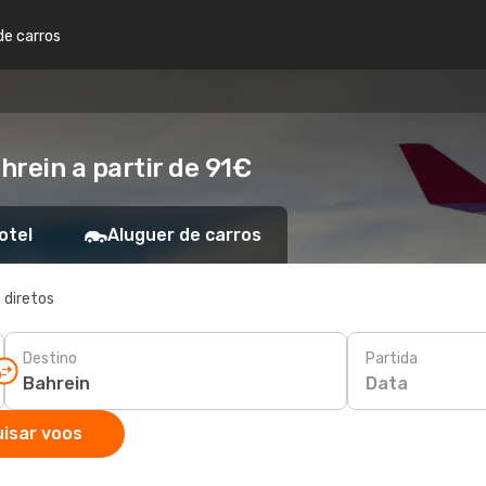
de carros
rein a partir de 91€
otel
Aluguer de carros
 diretos
Destino
Partida
Data
isar voos