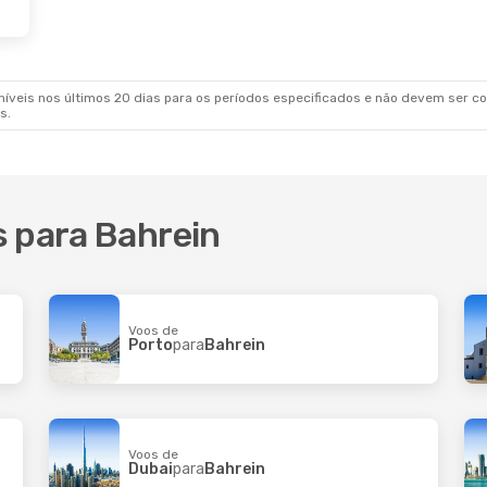
veis nos últimos 20 dias para os períodos especificados e não devem ser con
s.
s para Bahrein
Voos de
Porto
para
Bahrein
Voos de
Dubai
para
Bahrein