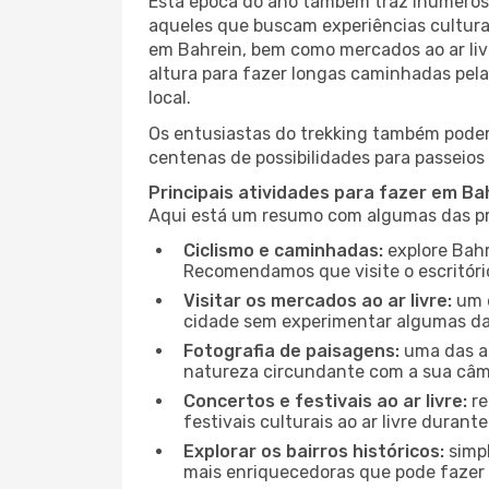
Esta época do ano também traz inúmeros f
aqueles que buscam experiências culturai
em Bahrein, bem como mercados ao ar liv
altura para fazer longas caminhadas pela
local.
Os entusiastas do trekking também podem
centenas de possibilidades para passeios 
Principais atividades para fazer em Ba
Aqui está um resumo com algumas das pri
Ciclismo e caminhadas:
explore Bahr
Recomendamos que visite o escritório
Visitar os mercados ao ar livre:
um d
cidade sem experimentar algumas das
Fotografia de paisagens:
uma das at
natureza circundante com a sua câmar
Concertos e festivais ao ar livre:
re
festivais culturais ao ar livre dura
Explorar os bairros históricos:
simpl
mais enriquecedoras que pode fazer e