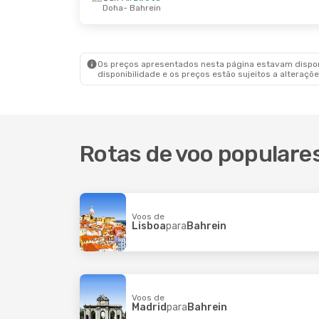
Doha
- Bahrein
Qui., 17 De Set.
- Sex., 18 De Set.
Etihad Airways
1 Escala
Lisboa
- Bahrein
Turkish Airlines
1 Escala
Bahrein
- Lisboa
Os preços apresentados nesta página estavam disponí
disponibilidade e os preços estão sujeitos a alteraçõe
Rotas de voo populare
Voos de
Lisboa
para
Bahrein
Voos de
Madrid
para
Bahrein