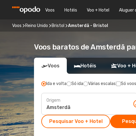
Voos
Hotéis
Voo + Hotel
Aluguer 
Voos
Reino Unido
Bristol
Amsterdã - Bristol
Voos baratos de Amsterdã para
Voos
Hotéis
Voo + H
Ida e volta
Só ida
Várias escalas
Só voos
Origem
Pesquisar Voo + Hotel
Pesqu