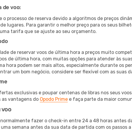
 de voo:
e o processo de reserva devido a algoritmos de preços dinâ
de lugares. Para garantir o melhor preço para os seus bilhe
uma tarifa que se ajuste ao seu orçamento.
odo
ade de reservar voos de última hora a preços muito compet
s de última hora, com muitas opções para atender às suas
ima hora podem ser mais altos, especialmente durante os pe
trar um bom negócio, considere ser flexível com as suas da
ime
tas exclusivas e poupar centenas de libras nos seus voos, 
s as vantagens do
Opodo Prime
e faça parte da maior comu
 voo
 normalmente fazer o check-in entre 24 a 48 horas antes da
 uma semana antes da sua data de partida com os passos a s