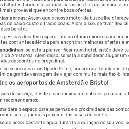
 os bilhetes tendem a ser mais caros aos fins de semana e na
é mais provável que encontre boas ofertas.
ias aéreas:
Assim que o nosso motor de busca lhe oferecer a
s de baixo custo e tradicionais. Além disso, se tiver flexibi
hetes baratos.
 pessoas decidem esperar até ao último minuto para encont
es com antecedência para encontrar melhores ofertas e evi
capadinhas:
se está a planear ficar num hotel, então deve
ir de Amsterdã. Além disso, se está a considerar alugar um c
des descontos no preço final.
e:
se se inscrever no Opodo Prime, encontrará toneladas de 
lém da grande vantagem de viajar com muito mais flexibilida
re os aeroportos de Amsterdã e Bristol
sses de serviço, desde a económica até cabines premium, 
ém recomendamos:
nsidere o espaço para as pernas e a proximidade das comod
ervar o seu lugar mais próximo das casas de banho.
se de beber bastante água durante a duração do seu voo, po