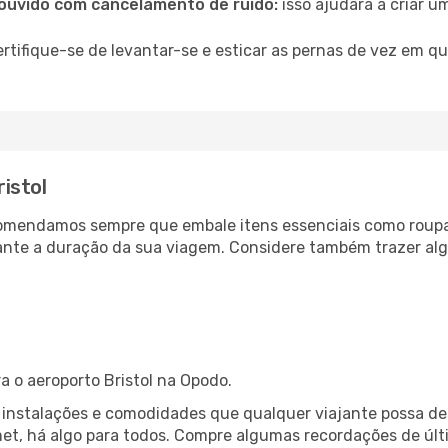
ouvido com cancelamento de ruído:
isso ajudará a criar u
rtifique-se de levantar-se e esticar as pernas de vez em q
istol
comendamos sempre que embale itens essenciais como roup
rante a duração da sua viagem. Considere também trazer a
 o aeroporto Bristol na Opodo.
s instalações e comodidades que qualquer viajante possa de
et, há algo para todos. Compre algumas recordações de últi