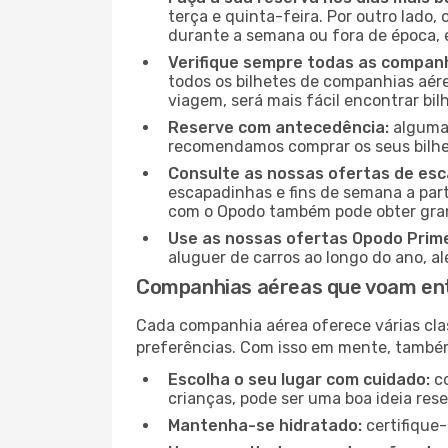
terça e quinta-feira. Por outro lado,
durante a semana ou fora de época, 
Verifique sempre todas as companh
todos os bilhetes de companhias aérea
viagem, será mais fácil encontrar bil
Reserve com antecedência:
algumas
recomendamos comprar os seus bilhet
Consulte as nossas ofertas de es
escapadinhas e fins de semana a part
com o Opodo também pode obter gran
Use as nossas ofertas Opodo Prim
aluguer de carros ao longo do ano, a
Companhias aéreas que voam ent
Cada companhia aérea oferece várias cla
preferências. Com isso em mente, tamb
Escolha o seu lugar com cuidado:
co
crianças, pode ser uma boa ideia res
Mantenha-se hidratado:
certifique-