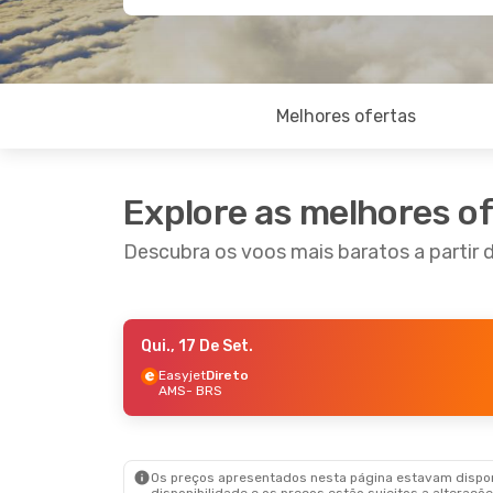
Melhores ofertas
Explore as melhores o
Descubra os voos mais baratos a partir 
Qui., 17 De Set.
Qui., 3 De Set.
- Dom., 6 De Set.
Easyjet
Direto
AMS
- BRS
Easyjet
Direto
AMS
- BRS
Easyjet
Direto
BRS
- AMS
Os preços apresentados nesta página estavam disponí