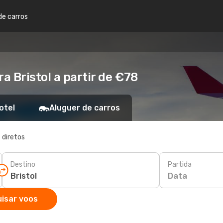
de carros
 Bristol a partir de €78
otel
Aluguer de carros
 diretos
Destino
Partida
Data
isar voos