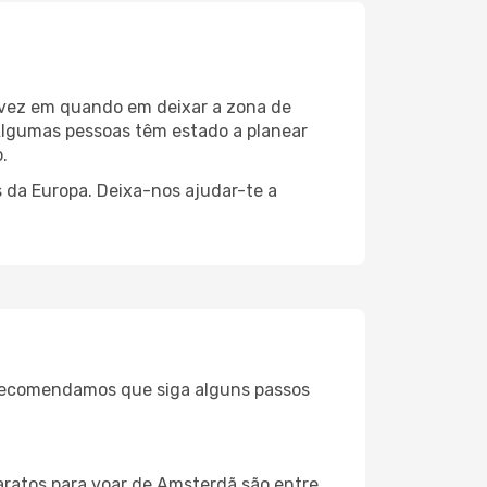
 vez em quando em deixar a zona de
lgumas pessoas têm estado a planear
.
 da Europa. Deixa-nos ajudar-te a
, recomendamos que siga alguns passos
aratos para voar de Amsterdã são entre