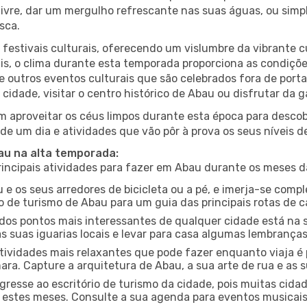
r livre, dar um mergulho refrescante nas suas águas, ou sim
sca.
estivais culturais, oferecendo um vislumbre da vibrante cu
s, o clima durante esta temporada proporciona as condições
e outros eventos culturais que são celebrados fora de por
 cidade, visitar o centro histórico de Abau ou disfrutar da
 aproveitar os céus limpos durante esta época para descobr
de um dia e atividades que vão pôr à prova os seus níveis d
bau na alta temporada:
ncipais atividades para fazer em Abau durante os meses d
 e os seus arredores de bicicleta ou a pé, e imerja-se comp
 de turismo de Abau para um guia das principais rotas de c
os pontos mais interessantes de qualquer cidade está na s
 suas iguarias locais e levar para casa algumas lembrança
ividades mais relaxantes que pode fazer enquanto viaja é 
a. Capture a arquitetura de Abau, a sua arte de rua e as s
gresse ao escritório de turismo da cidade, pois muitas cid
nte estes meses. Consulte a sua agenda para eventos musicai