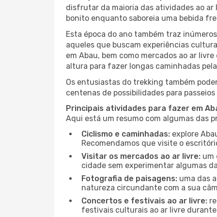
disfrutar da maioria das atividades ao a
bonito enquanto saboreia uma bebida fre
Esta época do ano também traz inúmeros f
aqueles que buscam experiências culturai
em Abau, bem como mercados ao ar livre 
altura para fazer longas caminhadas pela
Os entusiastas do trekking também podem
centenas de possibilidades para passeios 
Principais atividades para fazer em A
Aqui está um resumo com algumas das pri
Ciclismo e caminhadas:
explore Abau
Recomendamos que visite o escritório
Visitar os mercados ao ar livre:
um d
cidade sem experimentar algumas das
Fotografia de paisagens:
uma das at
natureza circundante com a sua câmar
Concertos e festivais ao ar livre:
re
festivais culturais ao ar livre dura