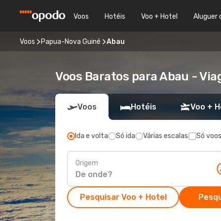
Voos
Hotéis
Voo + Hotel
Aluguer 
Voos
Papua-Nova Guiné
Abau
Voos Baratos para Abau - Vi
Voos
Hotéis
Voo + H
Ida e volta
Só ida
Várias escalas
Só voos
Origem
Pesquisar Voo + Hotel
Pesqu