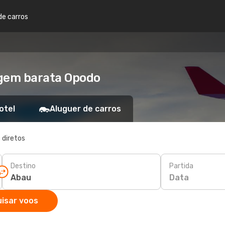
de carros
agem barata Opodo
otel
Aluguer de carros
 diretos
Destino
Partida
Data
isar voos