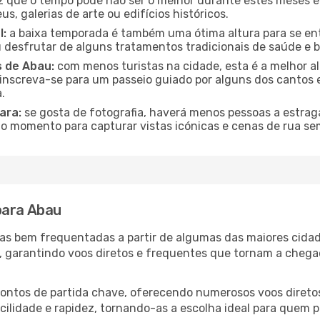
 que o tempo pode não ser o melhor durante estes meses em
s, galerias de arte ou edifícios históricos.
l:
a baixa temporada é também uma ótima altura para se ent
desfrutar de alguns tratamentos tradicionais de saúde e b
s de Abau:
com menos turistas na cidade, esta é a melhor al
u inscreva-se para um passeio guiado por alguns dos canto
.
ara:
se gosta de fotografia, haverá menos pessoas a estraga
o momento para capturar vistas icónicas e cenas de rua se
para Abau
otas bem frequentadas a partir de algumas das maiores cida
s, garantindo voos diretos e frequentes que tornam a cheg
 pontos de partida chave, oferecendo numerosos voos diretos
acilidade e rapidez, tornando-as a escolha ideal para quem p