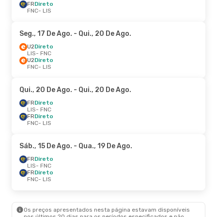
FR
Direto
FNC
- LIS
Seg., 17 De Ago.
- Qui., 20 De Ago.
U2
Direto
LIS
- FNC
U2
Direto
FNC
- LIS
Qui., 20 De Ago.
- Qui., 20 De Ago.
FR
Direto
LIS
- FNC
FR
Direto
FNC
- LIS
Sáb., 15 De Ago.
- Qua., 19 De Ago.
FR
Direto
LIS
- FNC
FR
Direto
FNC
- LIS
Os preços apresentados nesta página estavam disponíveis
nos últimos 20 dias para os períodos especificados e não