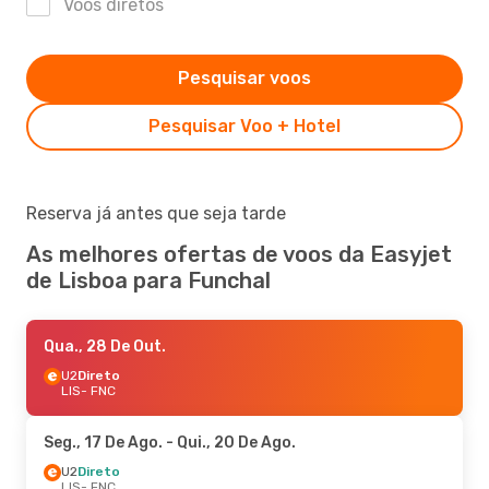
Voos diretos
Pesquisar voos
Pesquisar Voo + Hotel
Reserva já antes que seja tarde
As melhores ofertas de voos da Easyjet
de Lisboa para Funchal
Qua., 28 De Out.
U2
Direto
LIS
- FNC
Seg., 17 De Ago.
- Qui., 20 De Ago.
U2
Direto
LIS
- FNC