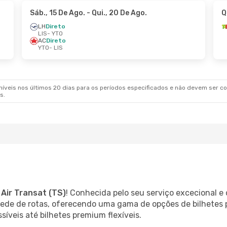
Sáb., 15 De Ago.
- Qui., 20 De Ago.
Q
LH
Direto
LIS
- YTO
AC
Direto
YTO
- LIS
veis nos últimos 20 dias para os períodos especificados e não devem ser con
s.
m
Air Transat (TS)
! Conhecida pelo seu serviço excecional 
 rede de rotas, oferecendo uma gama de opções de bilhetes
íveis até bilhetes premium flexíveis.