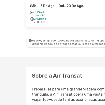
Sáb., 15 De Ago.
- Qui., 20 De Ago.
LH
Direto
LIS
- YTO
LH
Direto
YTO
- LIS
Os preços apresentados nesta página estavam disponí
disponibilidade e os preços estão sujeitos a alteraçõe
Sobre a Air Transat
Prepare-se para uma grande viagem co
tranquila, a Air Transat opera uma vasta
viajantes—desde tarifas económicas acess