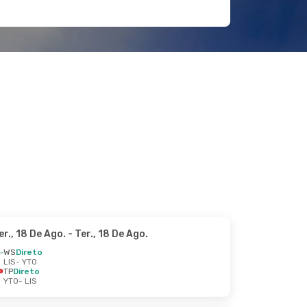
er., 18 De Ago.
- Ter., 18 De Ago.
WS
Direto
LIS
- YTO
TP
Direto
YTO
- LIS