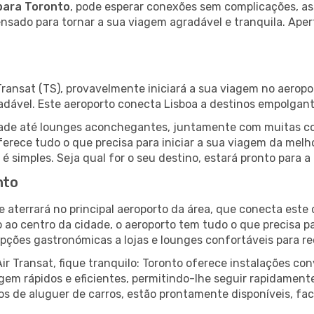
para Toronto
, pode esperar conexões sem complicações, as
pensado para tornar a sua viagem agradável e tranquila. Aper
r Transat (TS), provavelmente iniciará a sua viagem no aerop
radável. Este aeroporto conecta Lisboa a destinos empolgan
lidade até lounges aconchegantes, juntamente com muitas 
oferece tudo o que precisa para iniciar a sua viagem da mel
á é simples. Seja qual for o seu destino, estará pronto para
nto
 aterrará no principal aeroporto da área, que conecta este 
o ao centro da cidade, o aeroporto tem tudo o que precisa p
ções gastronómicas a lojas e lounges confortáveis para rec
r Transat, fique tranquilo: Toronto oferece instalações c
gem rápidos e eficientes, permitindo-lhe seguir rapidament
ços de aluguer de carros, estão prontamente disponíveis, fa