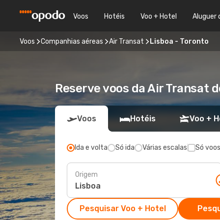
Voos
Hotéis
Voo + Hotel
Aluguer 
Voos
Companhias aéreas
Air Transat
Lisboa - Toronto
Reserve voos da Air Transat d
Voos
Hotéis
Voo + H
Ida e volta
Só ida
Várias escalas
Só voos
Origem
Pesquisar Voo + Hotel
Pesqu