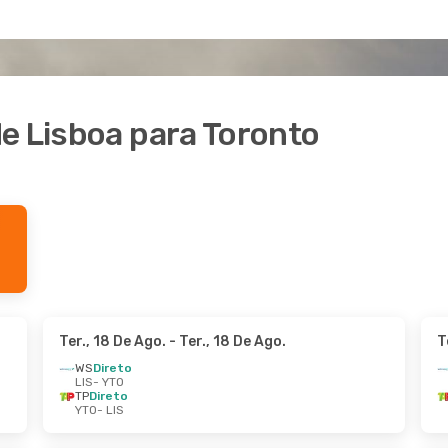
e Lisboa para Toronto
Ter., 18 De Ago.
- Ter., 18 De Ago.
T
WS
Direto
LIS
- YTO
TP
Direto
YTO
- LIS