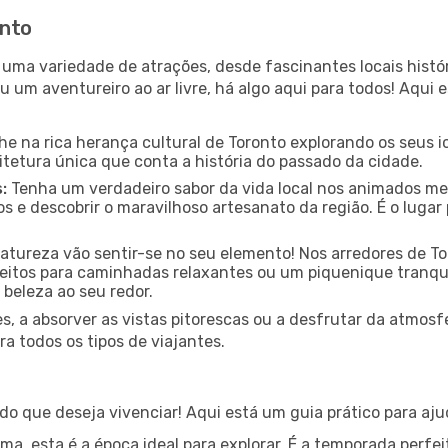
onto
 uma variedade de atrações, desde fascinantes locais hist
u um aventureiro ao ar livre, há algo aqui para todos! Aqui
e na rica herança cultural de Toronto explorando os seus i
itetura única que conta a história do passado da cidade.
:
Tenha um verdadeiro sabor da vida local nos animados mer
s e descobrir o maravilhoso artesanato da região. É o luga
tureza vão sentir-se no seu elemento! Nos arredores de T
rfeitos para caminhadas relaxantes ou um piquenique tranqui
 beleza ao seu redor.
s, a absorver as vistas pitorescas ou a desfrutar da atmos
a todos os tipos de viajantes.
o que deseja vivenciar! Aqui está um guia prático para aju
a, esta é a época ideal para explorar. É a temporada perfeit