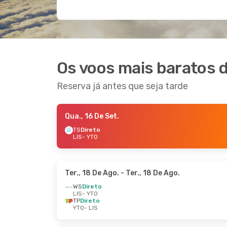
Os voos mais baratos d
Reserva já antes que seja tarde
Qua., 16 De Set.
TS
Direto
LIS
- YTO
Ter., 18 De Ago.
- Ter., 18 De Ago.
WS
Direto
LIS
- YTO
TP
Direto
YTO
- LIS