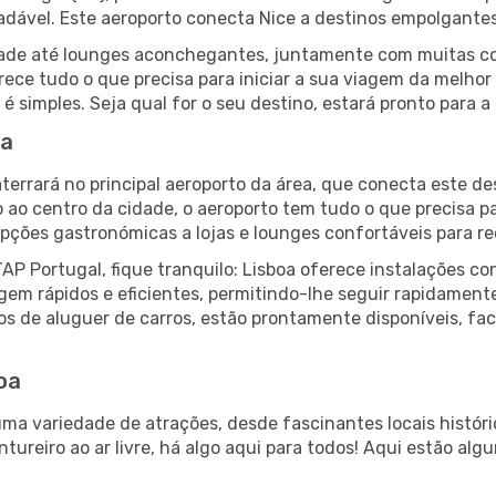
radável. Este aeroporto conecta Nice a destinos empolgante
lidade até lounges aconchegantes, juntamente com muitas 
erece tudo o que precisa para iniciar a sua viagem da melho
á é simples. Seja qual for o seu destino, estará pronto para
oa
terrará no principal aeroporto da área, que conecta este de
o ao centro da cidade, o aeroporto tem tudo o que precisa p
ções gastronómicas a lojas e lounges confortáveis para rec
AP Portugal, fique tranquilo: Lisboa oferece instalações c
gem rápidos e eficientes, permitindo-lhe seguir rapidament
ços de aluguer de carros, estão prontamente disponíveis, fa
boa
uma variedade de atrações, desde fascinantes locais histór
tureiro ao ar livre, há algo aqui para todos! Aqui estão al