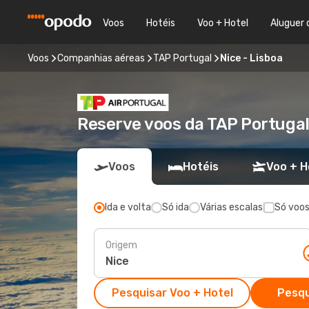
Voos
Hotéis
Voo + Hotel
Aluguer 
Voos
Companhias aéreas
TAP Portugal
Nice - Lisboa
Reserve voos da TAP Portugal 
Voos
Hotéis
Voo + H
Ida e volta
Só ida
Várias escalas
Só voos
Origem
Pesquisar Voo + Hotel
Pesqu