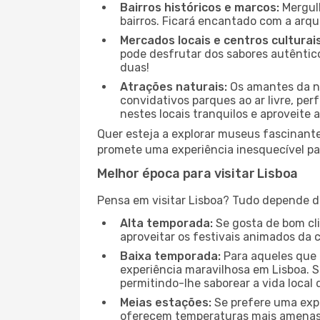
Bairros históricos e marcos:
Mergulh
bairros. Ficará encantado com a arqu
Mercados locais e centros culturais
pode desfrutar dos sabores autêntico
duas!
Atrações naturais:
Os amantes da na
convidativos parques ao ar livre, pe
nestes locais tranquilos e aproveite a
Quer esteja a explorar museus fascinante
promete uma experiência inesquecível par
Melhor época para visitar Lisboa
Pensa em visitar Lisboa? Tudo depende do
Alta temporada:
Se gosta de bom clim
aproveitar os festivais animados da 
Baixa temporada:
Para aqueles que 
experiência maravilhosa em Lisboa. S
permitindo-lhe saborear a vida local 
Meias estações:
Se prefere uma expe
oferecem temperaturas mais amenas e