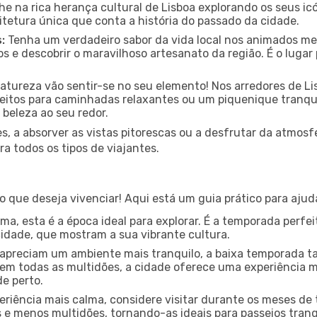
e na rica herança cultural de Lisboa explorando os seus icó
itetura única que conta a história do passado da cidade.
:
Tenha um verdadeiro sabor da vida local nos animados mer
s e descobrir o maravilhoso artesanato da região. É o luga
tureza vão sentir-se no seu elemento! Nos arredores de L
rfeitos para caminhadas relaxantes ou um piquenique tranqui
 beleza ao seu redor.
s, a absorver as vistas pitorescas ou a desfrutar da atmos
a todos os tipos de viajantes.
 que deseja vivenciar! Aqui está um guia prático para ajud
a, esta é a época ideal para explorar. É a temporada perfeit
cidade, que mostram a sua vibrante cultura.
apreciam um ambiente mais tranquilo, a baixa temporada 
em todas as multidões, a cidade oferece uma experiência mu
de perto.
riência mais calma, considere visitar durante os meses de
 menos multidões, tornando-as ideais para passeios tranqu