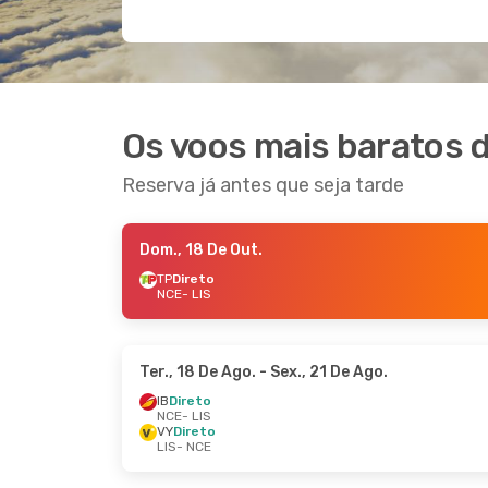
Os voos mais baratos d
Reserva já antes que seja tarde
Dom., 18 De Out.
TP
Direto
NCE
- LIS
Ter., 18 De Ago.
- Sex., 21 De Ago.
IB
Direto
NCE
- LIS
VY
Direto
LIS
- NCE