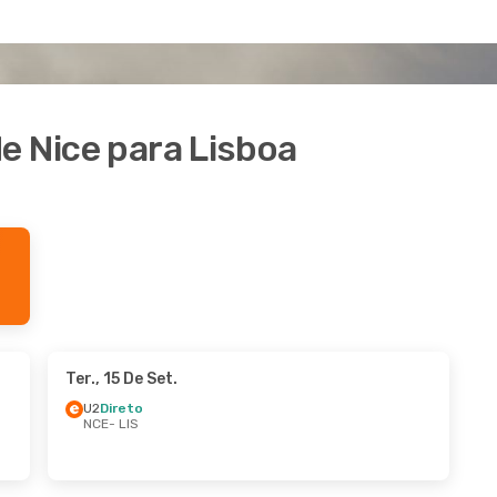
e Nice para Lisboa
Ter., 15 De Set.
U2
Direto
NCE
- LIS