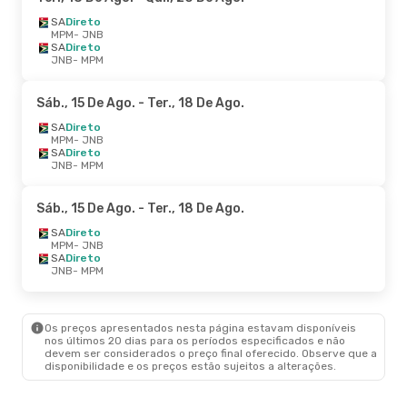
SA
Direto
MPM
- JNB
SA
Direto
JNB
- MPM
Sáb., 15 De Ago.
- Ter., 18 De Ago.
SA
Direto
MPM
- JNB
SA
Direto
JNB
- MPM
Sáb., 15 De Ago.
- Ter., 18 De Ago.
SA
Direto
MPM
- JNB
SA
Direto
JNB
- MPM
Os preços apresentados nesta página estavam disponíveis
nos últimos 20 dias para os períodos especificados e não
devem ser considerados o preço final oferecido. Observe que a
disponibilidade e os preços estão sujeitos a alterações.