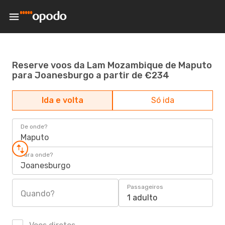
Reserve voos da Lam Mozambique de Maputo
para Joanesburgo a partir de €234
Ida e volta
Só ida
De onde?
Maputo
Para onde?
Joanesburgo
Passageiros
Quando?
1 adulto