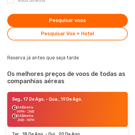
Voos diretos
Pesquisar voos
Pesquisar Voo + Hotel
Reserva já antes que seja tarde
Os melhores preços de voos de todas as
companhias aéreas
Seg., 17 De Ago.
- Qua., 19 De Ago.
SA
Direto
MPM
- JNB
SA
Direto
JNB
- MPM
Ter., 18 De Ago.
- Qui., 20 De Ago.