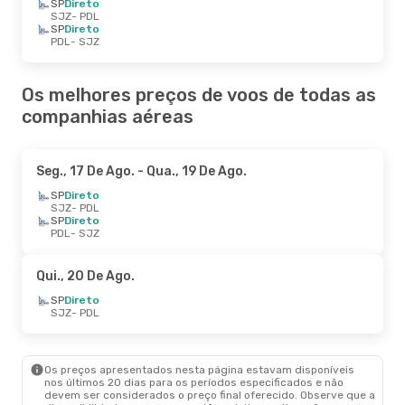
SP
Direto
SJZ
- PDL
SP
Direto
PDL
- SJZ
Os melhores preços de voos de todas as
companhias aéreas
Seg., 17 De Ago.
- Qua., 19 De Ago.
SP
Direto
SJZ
- PDL
SP
Direto
PDL
- SJZ
Qui., 20 De Ago.
SP
Direto
SJZ
- PDL
Os preços apresentados nesta página estavam disponíveis
nos últimos 20 dias para os períodos especificados e não
devem ser considerados o preço final oferecido. Observe que a