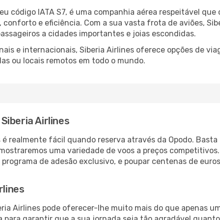
 seu código IATA S7, é uma companhia aérea respeitável que
 conforto e eficiência. Com a sua vasta frota de aviões, Si
ssageiros a cidades importantes e joias escondidas.
ais e internacionais, Siberia Airlines oferece opções de vi
das ou locais remotos em todo o mundo.
iberia Airlines
s é realmente fácil quando reserva através da Opodo. Basta 
 mostraremos uma variedade de voos a preços competitivos. 
o programa de adesão exclusivo, e poupar centenas de euros
rlines
eria Airlines pode oferecer-lhe muito mais do que apenas um
lha para garantir que a sua jornada seja tão agradável quanto