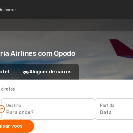
de carros
ria Airlines com Opodo
otel
Aluguer de carros
 diretos
Destino
Partida
Data
isar voos