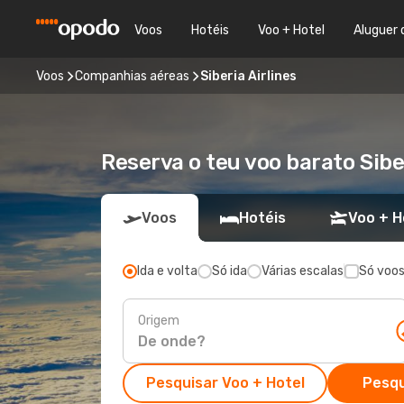
Voos
Hotéis
Voo + Hotel
Aluguer 
Voos
Companhias aéreas
Siberia Airlines
Reserva o teu voo barato Sibe
Voos
Hotéis
Voo + H
Ida e volta
Só ida
Várias escalas
Só voos
Origem
Pesquisar Voo + Hotel
Pesqu