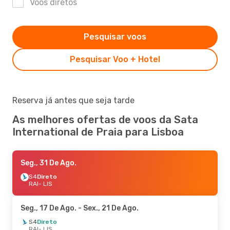
Voos diretos
Pesquisar voos
Pesquisar Voo + Hotel
Reserva já antes que seja tarde
As melhores ofertas de voos da Sata
International de Praia para Lisboa
Seg., 31 De Ago.
S4
Direto
RAI
- LIS
Seg., 17 De Ago.
- Sex., 21 De Ago.
S4
Direto
RAI
- LIS