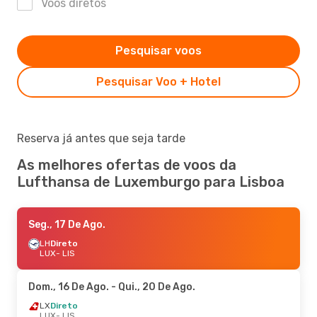
Voos diretos
Pesquisar voos
Pesquisar Voo + Hotel
Reserva já antes que seja tarde
As melhores ofertas de voos da
Lufthansa de Luxemburgo para Lisboa
Seg., 17 De Ago.
LH
Direto
LUX
- LIS
Dom., 16 De Ago.
- Qui., 20 De Ago.
LX
Direto
LUX
- LIS