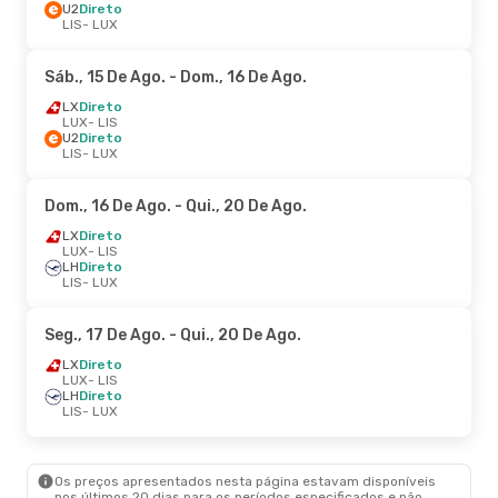
U2
Direto
LIS
- LUX
Sáb., 15 De Ago.
- Dom., 16 De Ago.
LX
Direto
LUX
- LIS
U2
Direto
LIS
- LUX
Dom., 16 De Ago.
- Qui., 20 De Ago.
LX
Direto
LUX
- LIS
LH
Direto
LIS
- LUX
Seg., 17 De Ago.
- Qui., 20 De Ago.
LX
Direto
LUX
- LIS
LH
Direto
LIS
- LUX
Os preços apresentados nesta página estavam disponíveis
nos últimos 20 dias para os períodos especificados e não