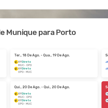
de Munique para Porto
Ter., 18 De Ago.
- Qua., 19 De Ago.
S
VY
Direto
MUC
- OPO
VY
Direto
OPO
- MUC
Qui., 20 De Ago.
- Qui., 20 De Ago.
S
VY
Direto
MUC
- OPO
VY
Direto
OPO
- MUC