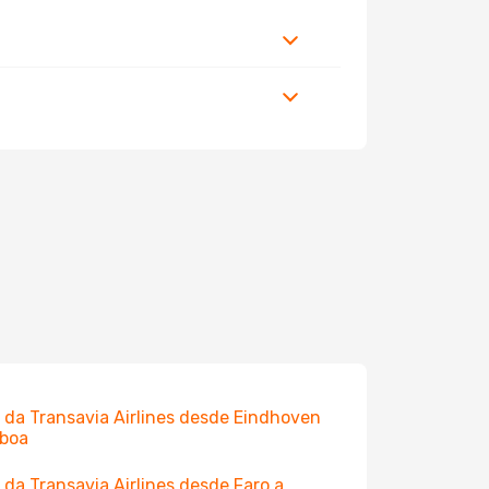
 da Transavia Airlines desde Eindhoven
sboa
 da Transavia Airlines desde Faro a