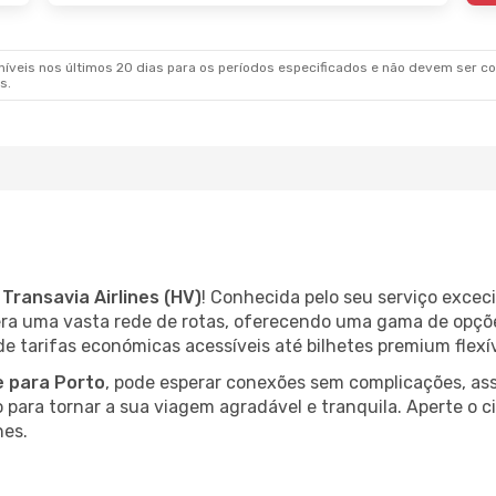
veis nos últimos 20 dias para os períodos especificados e não devem ser con
s.
m
Transavia Airlines (HV)
! Conhecida pelo seu serviço excec
pera uma vasta rede de rotas, oferecendo uma gama de opçõe
 tarifas económicas acessíveis até bilhetes premium flexív
 para Porto
, pode esperar conexões sem complicações, ass
o para tornar a sua viagem agradável e tranquila. Aperte o c
nes.