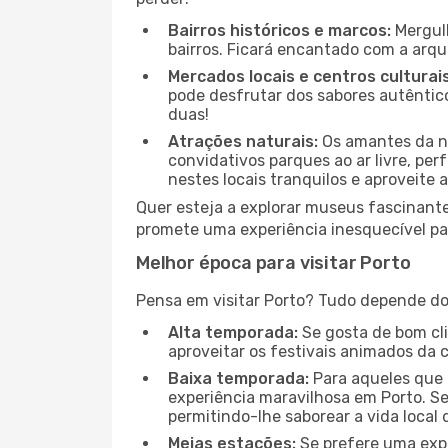
Bairros históricos e marcos:
Mergulh
bairros. Ficará encantado com a arqu
Mercados locais e centros culturais
pode desfrutar dos sabores autêntico
duas!
Atrações naturais:
Os amantes da na
convidativos parques ao ar livre, pe
nestes locais tranquilos e aproveite a
Quer esteja a explorar museus fascinante
promete uma experiência inesquecível par
Melhor época para visitar Porto
Pensa em visitar Porto? Tudo depende do 
Alta temporada:
Se gosta de bom clim
aproveitar os festivais animados da 
Baixa temporada:
Para aqueles que 
experiência maravilhosa em Porto. Se
permitindo-lhe saborear a vida local 
Meias estações:
Se prefere uma expe