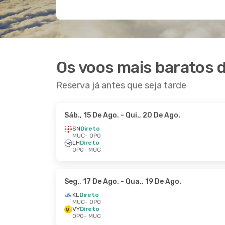
Os voos mais baratos 
Reserva já antes que seja tarde
Sáb., 15 De Ago.
- Qui., 20 De Ago.
SN
Direto
MUC
- OPO
LH
Direto
OPO
- MUC
Seg., 17 De Ago.
- Qua., 19 De Ago.
KL
Direto
MUC
- OPO
VY
Direto
OPO
- MUC