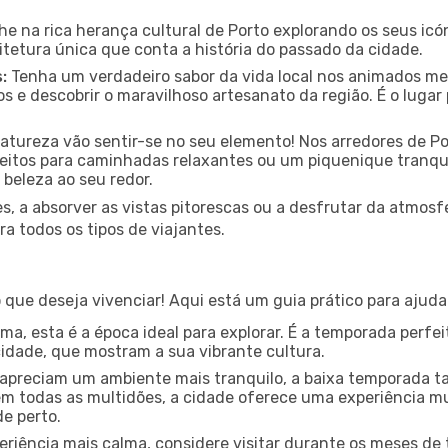
e na rica herança cultural de Porto explorando os seus icón
itetura única que conta a história do passado da cidade.
:
Tenha um verdadeiro sabor da vida local nos animados mer
s e descobrir o maravilhoso artesanato da região. É o luga
tureza vão sentir-se no seu elemento! Nos arredores de P
rfeitos para caminhadas relaxantes ou um piquenique tranqui
 beleza ao seu redor.
s, a absorver as vistas pitorescas ou a desfrutar da atmos
a todos os tipos de viajantes.
que deseja vivenciar! Aqui está um guia prático para ajuda
a, esta é a época ideal para explorar. É a temporada perfeit
cidade, que mostram a sua vibrante cultura.
apreciam um ambiente mais tranquilo, a baixa temporada 
m todas as multidões, a cidade oferece uma experiência mui
de perto.
riência mais calma, considere visitar durante os meses de