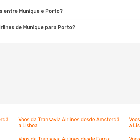
es entre Munique e Porto?
rlines de Munique para Porto?
erdã
Voos da Transavia Airlines desde Amsterdã
Voos
a Lisboa
a Li
Voos da Transavia Airlines desde Faro a
Voos