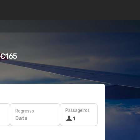
 €165
Passageiros
Regresso
Data
1