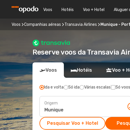
Voos
Hotéis
Voo + Hotel
Aluguer 
Voos
Companhias aéreas
Transavia Airlines
Munique - Por
Reserve voos da Transavia Air
Voos
Hotéis
Voo + H
Ida e volta
Só ida
Várias escalas
Só voos
Origem
Pesquisar Voo + Hotel
Pesqu