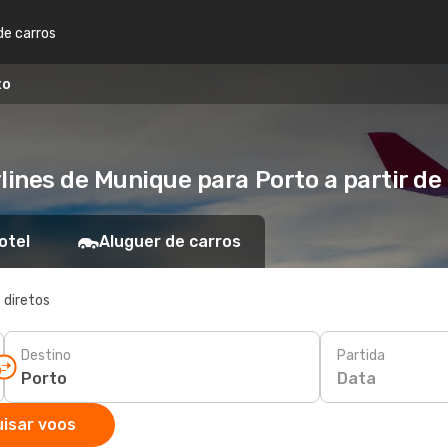
de carros
to
lines de Munique para Porto a partir de
otel
Aluguer de carros
 diretos
Destino
Partida
Data
isar voos