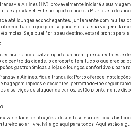
ransavia Airlines (HV), provavelmente iniciará a sua viagem
quila e agradável. Este aeroporto conecta Munique a destin
lidade até lounges aconchegantes, juntamente com muitas 
 oferece tudo o que precisa para iniciar a sua viagem da m
á é simples. Seja qual for o seu destino, estará pronto para
o
terrará no principal aeroporto da área, que conecta este de
o ao centro da cidade, o aeroporto tem tudo o que precisa p
ções gastronómicas a lojas e lounges confortáveis para rec
ansavia Airlines, fique tranquilo: Porto oferece instalaç
 e bagagem rápidos e eficientes, permitindo-lhe seguir ra
ros e serviços de aluguer de carros, estão prontamente disp
to
ma variedade de atrações, desde fascinantes locais históri
tureiro ao ar livre, há algo aqui para todos! Aqui estão al