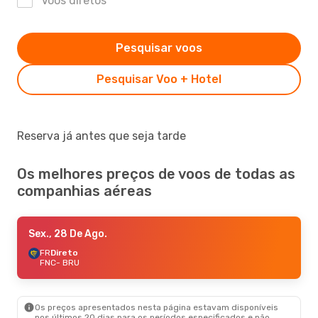
Voos diretos
Pesquisar voos
Pesquisar Voo + Hotel
Reserva já antes que seja tarde
Os melhores preços de voos de todas as
companhias aéreas
Sex., 28 De Ago.
FR
Direto
FNC
- BRU
Os preços apresentados nesta página estavam disponíveis
nos últimos 20 dias para os períodos especificados e não