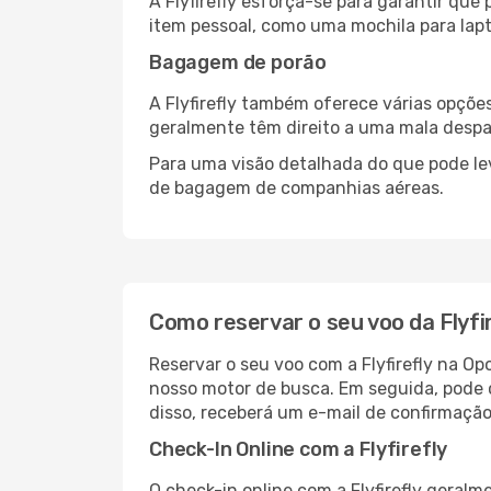
A Flyfirefly esforça-se para garantir qu
item pessoal, como uma mochila para lapt
Bagagem de porão
A Flyfirefly também oferece várias opçõ
geralmente têm direito a uma mala desp
Para uma visão detalhada do que pode le
de bagagem de companhias aéreas.
Como reservar o seu voo da Flyfi
Reservar o seu voo com a Flyfirefly na Op
nosso motor de busca. Em seguida, pode c
disso, receberá um e-mail de confirmação
Check-In Online com a Flyfirefly
O check-in online com a Flyfirefly geralme