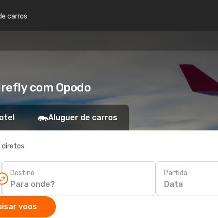
de carros
firefly com Opodo
otel
Aluguer de carros
 diretos
Destino
Partida
Data
isar voos