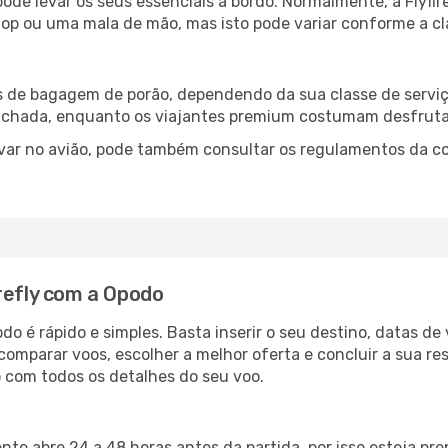
e pode levar os seus essenciais a bordo. Normalmente, a Fly
op ou uma mala de mão, mas isto pode variar conforme a cla
es de bagagem de porão, dependendo da sua classe de servi
achada, enquanto os viajantes premium costumam desfrutar
var no avião, pode também consultar os regulamentos da co
refly com a Opodo
odo é rápido e simples. Basta inserir o seu destino, datas d
omparar voos, escolher a melhor oferta e concluir a sua re
 com todos os detalhes do seu voo.
nte abre 24 a 48 horas antes da partida, por isso esteja prep