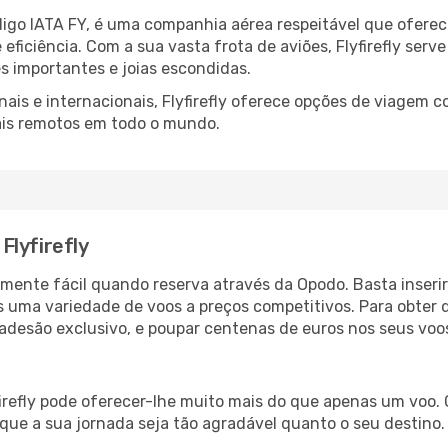
ódigo IATA FY, é uma companhia aérea respeitável que ofere
 eficiência. Com a sua vasta frota de aviões, Flyfirefly se
 importantes e joias escondidas.
ais e internacionais, Flyfirefly oferece opções de viagem c
ais remotos em todo o mundo.
Flyfirefly
almente fácil quando reserva através da Opodo. Basta inseri
 uma variedade de voos a preços competitivos. Para obter 
adesão exclusivo, e poupar centenas de euros nos seus voos,
firefly pode oferecer-lhe muito mais do que apenas um voo. 
ir que a sua jornada seja tão agradável quanto o seu destino.