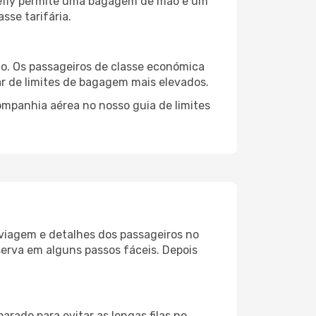
firefly permite uma bagagem de mão e um
sse tarifária.
ço. Os passageiros de classe económica
 de limites de bagagem mais elevados.
mpanhia aérea no nosso guia de limites
e viagem e detalhes dos passageiros no
serva em alguns passos fáceis. Depois
arado para evitar as longas filas no