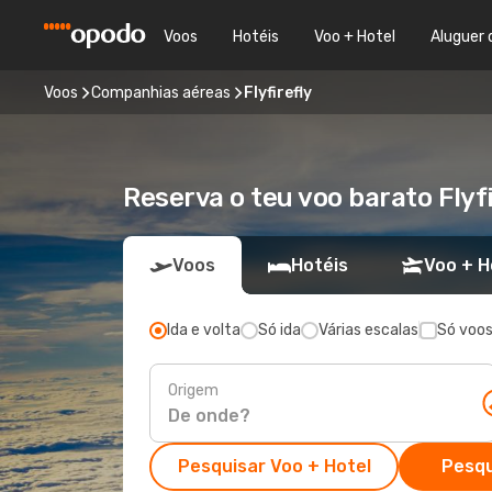
Voos
Hotéis
Voo + Hotel
Aluguer 
Voos
Companhias aéreas
Flyfirefly
Reserva o teu voo barato Fly
Voos
Hotéis
Voo + H
Ida e volta
Só ida
Várias escalas
Só voos
Origem
Pesquisar Voo + Hotel
Pesqu