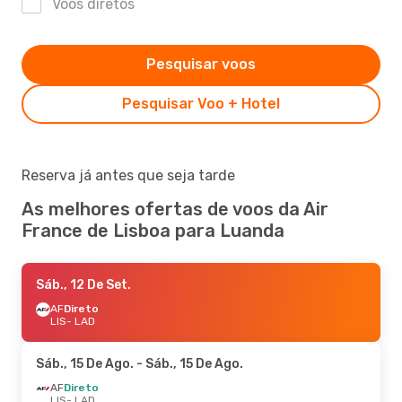
Voos diretos
Pesquisar voos
Pesquisar Voo + Hotel
Reserva já antes que seja tarde
As melhores ofertas de voos da Air
France de Lisboa para Luanda
Sáb., 12 De Set.
AF
Direto
LIS
- LAD
Sáb., 15 De Ago.
- Sáb., 15 De Ago.
AF
Direto
LIS
- LAD