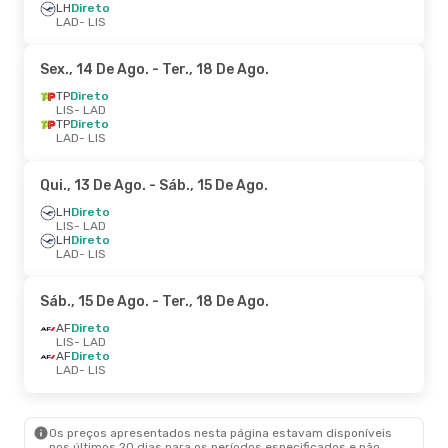
LH
Direto
LAD
- LIS
Sex., 14 De Ago.
- Ter., 18 De Ago.
TP
Direto
LIS
- LAD
TP
Direto
LAD
- LIS
Qui., 13 De Ago.
- Sáb., 15 De Ago.
LH
Direto
LIS
- LAD
LH
Direto
LAD
- LIS
Sáb., 15 De Ago.
- Ter., 18 De Ago.
AF
Direto
LIS
- LAD
AF
Direto
LAD
- LIS
Os preços apresentados nesta página estavam disponíveis
nos últimos 20 dias para os períodos especificados e não