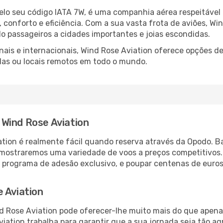
lo seu código IATA 7W, é uma companhia aérea respeitável
, conforto e eficiência. Com a sua vasta frota de aviões, 
 passageiros a cidades importantes e joias escondidas.
nais e internacionais, Wind Rose Aviation oferece opções d
das ou locais remotos em todo o mundo.
Wind Rose Aviation
tion é realmente fácil quando reserva através da Opodo. Ba
 mostraremos uma variedade de voos a preços competitivos. 
o programa de adesão exclusivo, e poupar centenas de euros
 Aviation
d Rose Aviation pode oferecer-lhe muito mais do que apena
viation trabalha para garantir que a sua jornada seja tão a