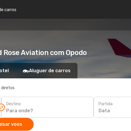
de carros
d Rose Aviation com Opodo
otel
Aluguer de carros
 diretos
Destino
Partida
Data
isar voos