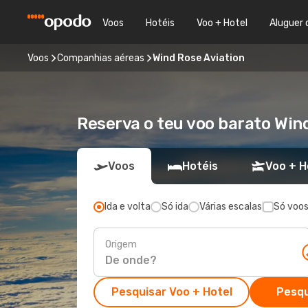
Voos
Hotéis
Voo + Hotel
Aluguer 
Voos
Companhias aéreas
Wind Rose Aviation
Reserva o teu voo barato Win
Voos
Hotéis
Voo + H
Ida e volta
Só ida
Várias escalas
Só voos
Origem
Pesquisar Voo + Hotel
Pesqu