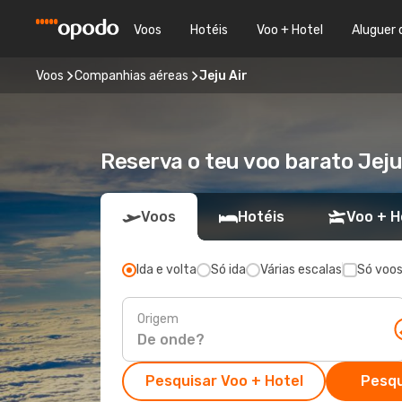
Voos
Hotéis
Voo + Hotel
Aluguer 
Voos
Companhias aéreas
Jeju Air
Reserva o teu voo barato Jej
Voos
Hotéis
Voo + H
Ida e volta
Só ida
Várias escalas
Só voos
Origem
Pesquisar Voo + Hotel
Pesqu