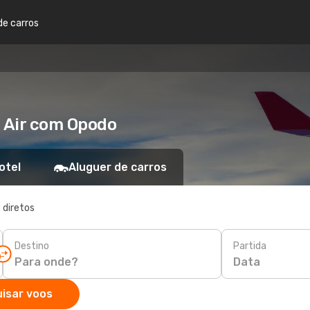
de carros
u Air com Opodo
otel
Aluguer de carros
 diretos
Destino
Partida
Data
isar voos